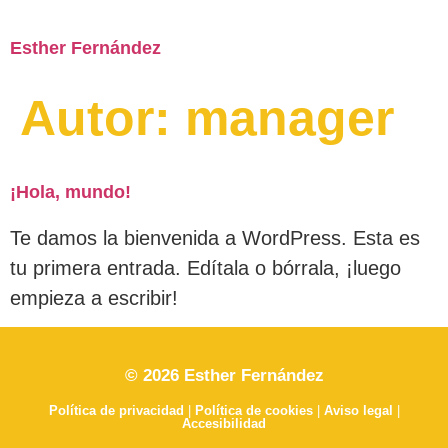
Esther Fernández
Autor:
manager
¡Hola, mundo!
Te damos la bienvenida a WordPress. Esta es
tu primera entrada. Edítala o bórrala, ¡luego
empieza a escribir!
© 2026 Esther Fernández
Política de privacidad
|
Política de cookies
|
Aviso legal
|
Accesibilidad