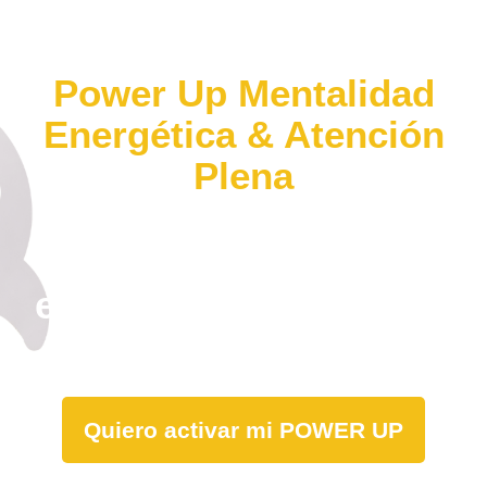
Power Up Mentalidad
Energética & Atención
Plena
La nueva
productividad
empieza en tu energía
y tu atención.
Quiero activar mi POWER UP
Plazas Limitadas