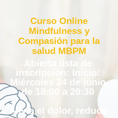
Curso Online
Mindfulness y
Compasión para la
salud MBPM
Abierta lista de
inscripción: Inicio:
Miércoles 24 de junio
de 18:00 a 20:30
Alivia el dolor, reduce