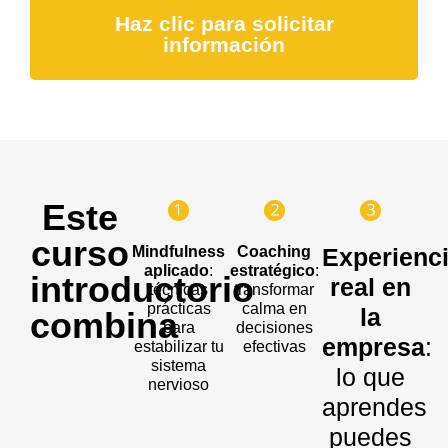
Haz clic para solicitar
información
Este
curso
Mindfulness
Coaching
Experienc
aplicado
:
estratégico
:
introductorio
real en
técnicas
transformar
prácticas
calma en
la
combina
para
decisiones
empresa
:
estabilizar tu
efectivas
sistema
lo que
nervioso
aprendes
puedes