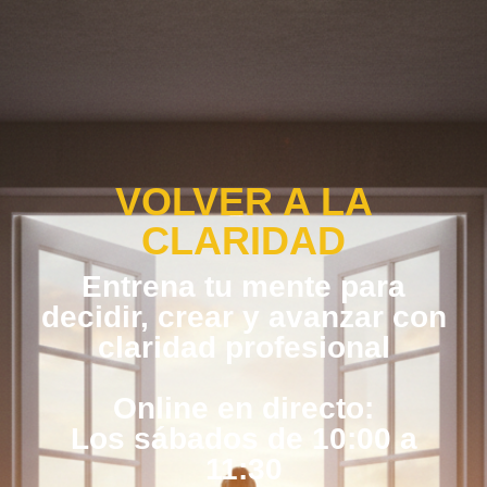
VOLVER A LA
CLARIDAD
Entrena tu mente para
decidir, crear y avanzar con
claridad profesional
Online en directo:
Los sábados de 10:00 a
11:30