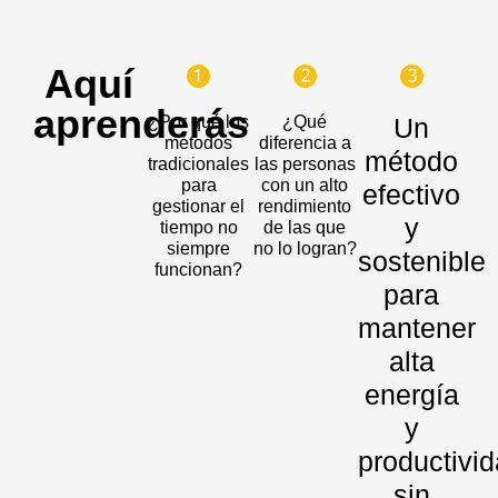
Aquí
aprenderás
¿Por qué los
¿Qué
Un
métodos
diferencia a
método
tradicionales
las personas
para
con un alto
efectivo
gestionar el
rendimiento
y
tiempo no
de las que
siempre
no lo logran?
sostenible
funcionan?
para
mantener
alta
energía
y
productivi
sin