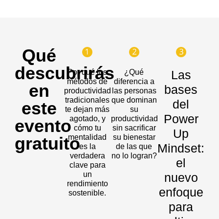
Qué
descubrirás
Por qué los
¿Qué
Las
métodos de
diferencia a
en
bases
productividad
las personas
tradicionales
que dominan
del
este
te dejan más
su
Power
agotado, y
productividad
evento
cómo tu
sin sacrificar
Up
mentalidad
su bienestar
gratuito
Mindset:
es la
de las que
verdadera
no lo logran?
el
clave para
un
nuevo
rendimiento
enfoque
sostenible.
para