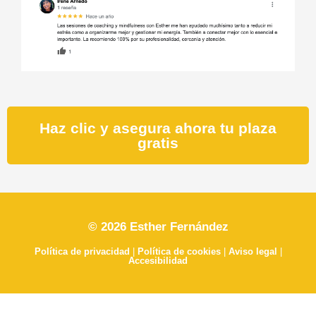
Haz clic y asegura ahora tu plaza
gratis
© 2026 Esther Fernández
Política de privacidad
|
Política de cookies
|
Aviso legal
|
Accesibilidad